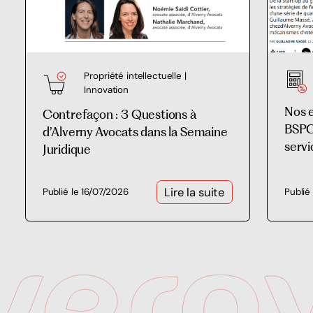
Propriété intellectuelle |
Innovation
Nos 
Contrefaçon : 3 Questions à
BSPCE
d’Alverny Avocats dans la Semaine
servi
Juridique
Lire la suite
Publié le 16/07/2026
Publié