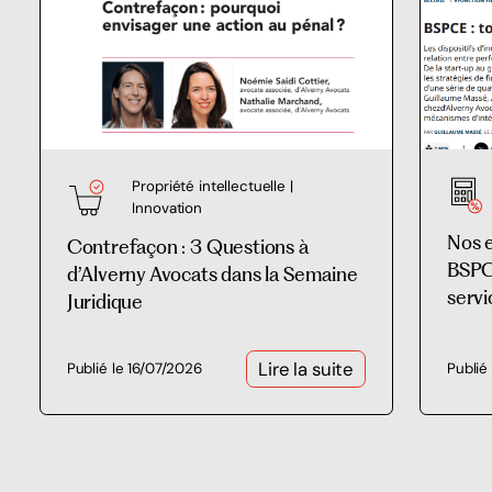
Propriété intellectuelle |
Innovation
Nos 
Contrefaçon : 3 Questions à
BSPCE
d’Alverny Avocats dans la Semaine
servi
Juridique
Lire la suite
Publié le 16/07/2026
Publié